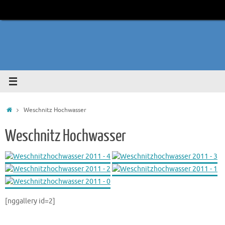
Zum
Inhalt
springen
Start
Weschnitz Hochwasser
Weschnitz Hochwasser
[nggallery id=2]