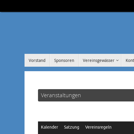
Zum
Inhalt
springen
Zum
Vorstand
Sponsoren
Vereinsgewässer
Kont
Inhalt
springen
Veranstaltungen
Kalender
Satzung
Vereinsregeln